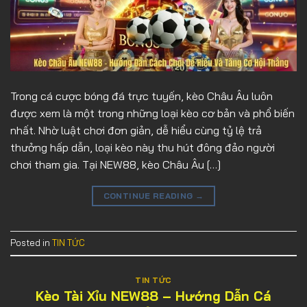
Trong cá cược bóng đá trực tuyến, kèo Châu Âu luôn
được xem là một trong những loại kèo cơ bản và phổ biến
nhất. Nhờ luật chơi đơn giản, dễ hiểu cùng tỷ lệ trả
thưởng hấp dẫn, loại kèo này thu hút đông đảo người
chơi tham gia. Tại NEW88, kèo Châu Âu […]
CONTINUE READING
→
Posted in
TIN TỨC
TIN TỨC
Kèo Tài Xỉu NEW88 – Hướng Dẫn Cá