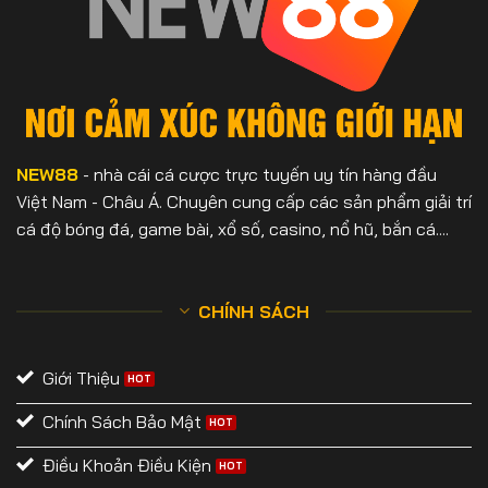
NEW88
- nhà cái cá cược trực tuyến uy tín hàng đầu
Việt Nam - Châu Á. Chuyên cung cấp các sản phẩm giải trí
cá độ bóng đá, game bài, xổ số, casino, nổ hũ, bắn cá....
CHÍNH SÁCH
Giới Thiệu
Chính Sách Bảo Mật
Điều Khoản Điều Kiện