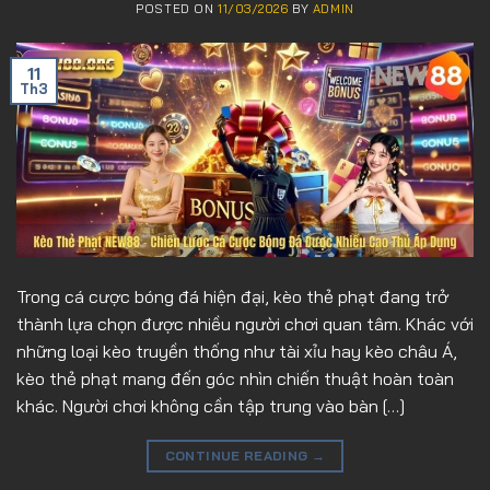
POSTED ON
11/03/2026
BY
ADMIN
11
Th3
Trong cá cược bóng đá hiện đại, kèo thẻ phạt đang trở
thành lựa chọn được nhiều người chơi quan tâm. Khác với
những loại kèo truyền thống như tài xỉu hay kèo châu Á,
kèo thẻ phạt mang đến góc nhìn chiến thuật hoàn toàn
khác. Người chơi không cần tập trung vào bàn […]
CONTINUE READING
→