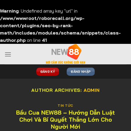
Warning
: Undefined array key "url" in
/www/wwwroot/roborecall.org/wp-
content/plugins/seo-by-rank-
math/includes/modules/schema/snippets/class-
author.php
on line
41
Skip
to
content
ĐĂNG KÝ
ĐĂNG NHẬP
AUTHOR ARCHIVES:
ADMIN
TIN TỨC
Bầu Cua NEW88 – Hướng Dẫn Luật
Chơi Và Bí Quyết Thắng Lớn Cho
Người Mới