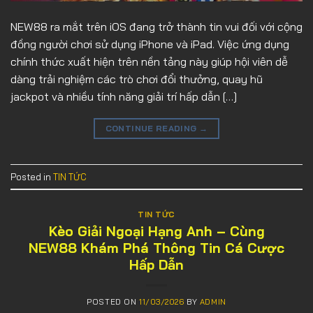
NEW88 ra mắt trên iOS đang trở thành tin vui đối với cộng
đồng người chơi sử dụng iPhone và iPad. Việc ứng dụng
chính thức xuất hiện trên nền tảng này giúp hội viên dễ
dàng trải nghiệm các trò chơi đổi thưởng, quay hũ
jackpot và nhiều tính năng giải trí hấp dẫn […]
CONTINUE READING
→
Posted in
TIN TỨC
TIN TỨC
Kèo Giải Ngoại Hạng Anh – Cùng
NEW88 Khám Phá Thông Tin Cá Cược
Hấp Dẫn
POSTED ON
11/03/2026
BY
ADMIN