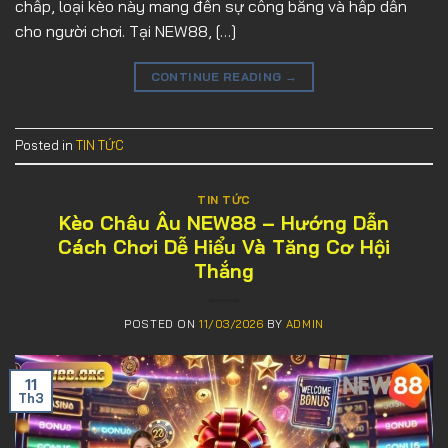
chấp, loại kèo này mang đến sự công bằng và hấp dẫn
cho người chơi. Tại NEW88, […]
CONTINUE READING
→
Posted in
TIN TỨC
TIN TỨC
Kèo Châu Âu NEW88 – Hướng Dẫn
Cách Chơi Dễ Hiểu Và Tăng Cơ Hội
Thắng
POSTED ON
11/03/2026
BY
ADMIN
11
Th3