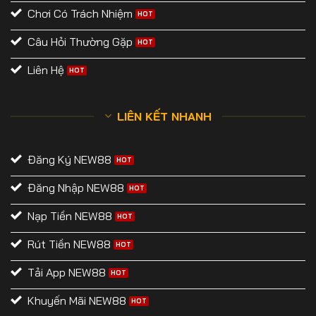
Chơi Có Trách Nhiệm
Câu Hỏi Thường Gặp
Liên Hệ
LIÊN KẾT NHANH
Đăng Ký NEW88
Đăng Nhập NEW88
Nạp Tiền NEW88
Rút Tiền NEW88
Tải App NEW88
Khuyến Mãi NEW88