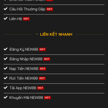
Câu Hỏi Thường Gặp
Liên Hệ
LIÊN KẾT NHANH
Đăng Ký NEW88
Đăng Nhập NEW88
Nạp Tiền NEW88
Rút Tiền NEW88
Tải App NEW88
Khuyến Mãi NEW88