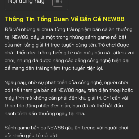
Nội dung hay
Thông Tin Tổng Quan Về Bắn Cá NEW88
Đối với những ai chưa từng trải nghiệm bắn cá ăn thưởng
tại NEW88, đây là một trong những sảnh game nổi bật
của nền tảng giải trí trực tuyến cùng tên. Trò chơi được
phát triển dựa trên ý tưởng từ các máy bắn cá tại khu vui
chơi, nhưng đã được nâng cấp bằng công nghệ hiện đại
để mang đến trải nghiệm trực tuyến tiện lợi.
Ngày nay, nhờ sự phát triển của công nghệ, người chơi
có thể tham gia bắn cá NEW88 ngay trên điện thoại hoặc
máy tính mà không cần phải đến khu giải trí. Chỉ cần vài
thao tác đăng nhập đơn giản, bạn đã có thể bắt đầu
hành trình săn thưởng ngay tại nhà.
Sảnh game bắn cá NEW88 gây ấn tượng với người chơi
bởi nhiều yếu tố nổi bật: