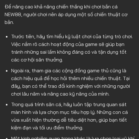
Để nâng cao khả năng chiến thắng khi chơi bắn cá
NEW88, người chơi nên áp dụng một số chiến thuật cơ
bản.
Trước tiên, hãy tìm hiểu kỹ luật chơi của từng trò chơi.
Việc nắm rõ cách hoạt động của game sẽ giúp bạn
tránh những sai lầm không đáng có và tận dụng tốt
các cơ hội săn thưởng.
Ngoài ra, tham gia các cộng đồng game thủ cũng là
cách hiệu quả để học hỏi thêm nhiều chiến thuật. Tại
đây, bạn có thể trao đổi kinh nghiệm với những người
chơi lâu năm và nâng cao kỹ năng của mình.
Trong quá trình săn cá, hãy luôn tập trung quan sát
màn hình và lựa chọn mục tiêu hợp lý. Những con cá
vừa xuất hiện thường dễ tiêu diệt hơn, giúp bạn tiết
kiệm đạn và tối ưu điểm thưởng.
Một kinh nghiệm quan trọng khác là lựa chọn loại vũ khí