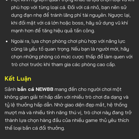
phù hợp với từng loại cá. Đối với cá nhỏ, bạn nên sử
dụng đạn nhẹ để tránh lãng phí tài nguyên. Ngược lại,
khi đối mặt với cá lớn hoặc boss, hãy sử dụng vũ khí
mạnh hơn để tăng hiệu quả tấn công.
Ngoài ra, lựa chọn phòng chơi phù hợp với năng lực
cũng là yếu tố quan trọng. Nếu bạn là người mới, hãy
chọn những phòng có mức cược thấp để làm quen với
trò chơi trước khi tham gia các phòng cao cấp.
Kết Luận
Sảnh
bắn cá NEW88
mang đến cho người chơi một
không gian giải trí hấp dẫn với nhiều trò chơi đa dạng và
tỷ lệ thưởng hấp dẫn. Nhờ giao diện đẹp mắt, hệ thống
mượt mà và nhiều tính năng thú vị, trò chơi này đang trở
thành lựa chọn hàng đầu của nhiều game thủ yêu thích
thể loại bắn cá đổi thưởng.