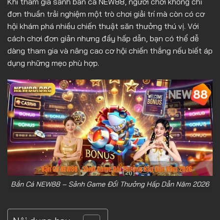
Khi tham gia sảnh bắn cá NEW88, người chơi không chỉ
đơn thuần trải nghiệm một trò chơi giải trí mà còn có cơ
hội khám phá nhiều chiến thuật săn thưởng thú vị. Với
cách chơi đơn giản nhưng đầy hấp dẫn, bạn có thể dễ
dàng tham gia và nâng cao cơ hội chiến thắng nếu biết áp
dụng những mẹo phù hợp.
Bắn Cá NEW88 – Sảnh Game Đổi Thưởng Hấp Dẫn Năm 2026