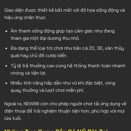
Giao diện được thiết kế bắt mắt với đồ họa sống động và
hiệu ứng chân thực.
Âm thanh sống động giúp tạo cảm giác như đang
tham gia một đại dương thu nhỏ.
Đa dạng thể loại trò chơi như bắn cá 2D, 3D, săn thủy
quái hay chủ đề cướp biển.
Tỷ lệ trả thưởng cao cùng hệ thống thanh toán nhanh
chóng và tiện lợi.
Nhiều tính năng hấp dẫn như vũ khí đặc biệt, vòng
quay thưởng và lượt chơi miễn phí.
Ngoài ra, NEW88 còn cho phép người chơi tải ứng dụng về
điện thoại để trải nghiệm thuận tiện hơn, phù hợp với mọi
lứa tuổi.