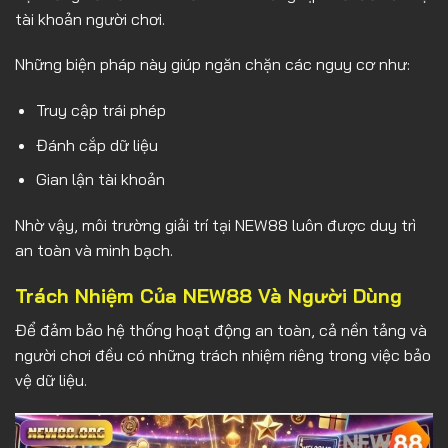
tài khoản người chơi.
Những biện pháp này giúp ngăn chặn các nguy cơ như:
Truy cập trái phép
Đánh cắp dữ liệu
Gian lận tài khoản
Nhờ vậy, môi trường giải trí tại NEW88 luôn được duy trì
an toàn và minh bạch.
Trách Nhiệm Của NEW88 Và Người Dùng
Để đảm bảo hệ thống hoạt động an toàn, cả nền tảng và
người chơi đều có những trách nhiệm riêng trong việc bảo
vệ dữ liệu.