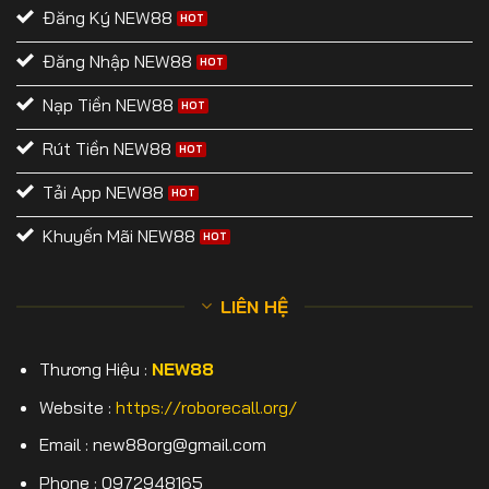
Đăng Ký NEW88
Đăng Nhập NEW88
Nạp Tiền NEW88
Rút Tiền NEW88
Tải App NEW88
Khuyến Mãi NEW88
LIÊN HỆ
Thương Hiệu :
NEW88
Website :
https://roborecall.org/
Email :
new88org@gmail.com
Phone :
0972948165