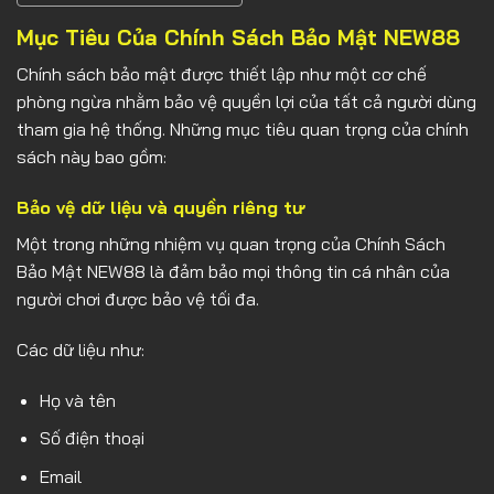
Mục Tiêu Của Chính Sách Bảo Mật NEW88
Chính sách bảo mật được thiết lập như một cơ chế
phòng ngừa nhằm bảo vệ quyền lợi của tất cả người dùng
tham gia hệ thống. Những mục tiêu quan trọng của chính
sách này bao gồm:
Bảo vệ dữ liệu và quyền riêng tư
Một trong những nhiệm vụ quan trọng của Chính Sách
Bảo Mật NEW88 là đảm bảo mọi thông tin cá nhân của
người chơi được bảo vệ tối đa.
Các dữ liệu như:
Họ và tên
Số điện thoại
Email