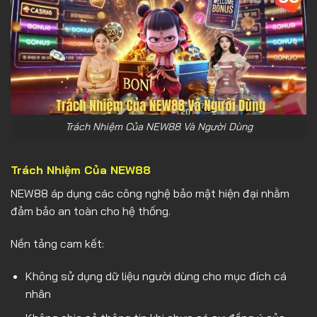
Trách Nhiệm Của NEW88 Và Người Dùng
Trách Nhiệm Của NEW88
NEW88 áp dụng các công nghệ bảo mật hiện đại nhằm
đảm bảo an toàn cho hệ thống.
Nền tảng cam kết:
Không sử dụng dữ liệu người dùng cho mục đích cá
nhân