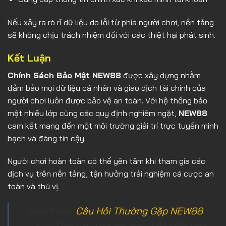
Nếu xảy ra rò rỉ dữ liệu do lỗi từ phía người chơi, nền tảng
sẽ không chịu trách nhiệm đối với các thiệt hại phát sinh.
Kết Luận
Chính Sách Bảo Mật NEW88
được xây dựng nhằm
đảm bảo mọi dữ liệu cá nhân và giao dịch tài chính của
người chơi luôn được bảo vệ an toàn. Với hệ thống bảo
mật nhiều lớp cùng các quy định nghiêm ngặt,
NEW88
cam kết mang đến một môi trường giải trí trực tuyến minh
bạch và đáng tin cậy.
Người chơi hoàn toàn có thể yên tâm khi tham gia các
dịch vụ trên nền tảng, tận hưởng trải nghiệm cá cược an
toàn và thú vị.
Xem thêm:
Câu Hỏi Thường Gặp NEW88