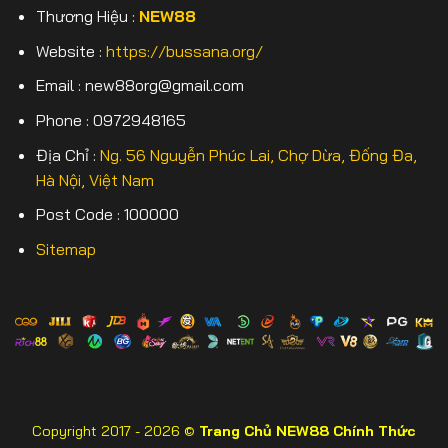
Thương Hiệu :
NEW88
Website :
https://bussana.org/
Email :
new88org@gmail.com
Phone :
0972948165
Địa Chỉ :
Ng. 56 Nguyễn Phúc Lai, Chợ Dừa, Đống Đa,
Hà Nội, Việt Nam
Post Code : 100000
Sitemap
Copyright 2017 - 2026 ©
Trang Chủ NEW88 Chính Thức