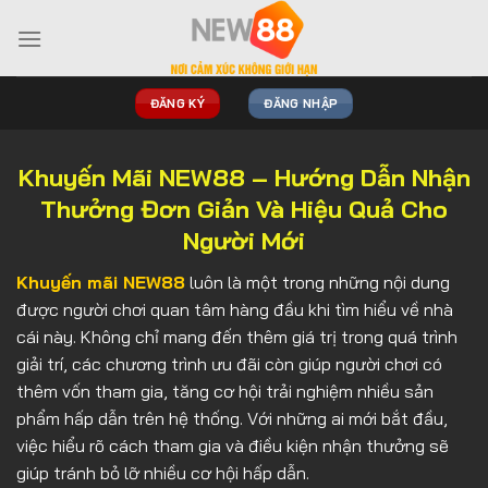
Skip
to
content
ĐĂNG KÝ
ĐĂNG NHẬP
Khuyến Mãi NEW88 – Hướng Dẫn Nhận
Thưởng Đơn Giản Và Hiệu Quả Cho
Người Mới
Khuyến mãi NEW88
luôn là một trong những nội dung
được người chơi quan tâm hàng đầu khi tìm hiểu về nhà
cái này. Không chỉ mang đến thêm giá trị trong quá trình
giải trí, các chương trình ưu đãi còn giúp người chơi có
thêm vốn tham gia, tăng cơ hội trải nghiệm nhiều sản
phẩm hấp dẫn trên hệ thống. Với những ai mới bắt đầu,
việc hiểu rõ cách tham gia và điều kiện nhận thưởng sẽ
giúp tránh bỏ lỡ nhiều cơ hội hấp dẫn.