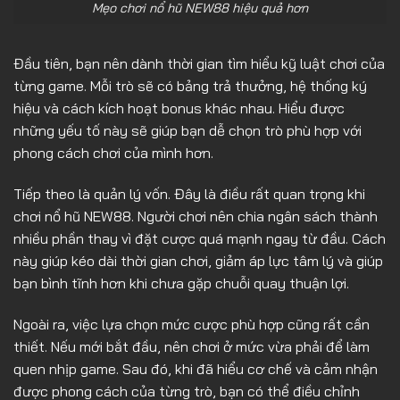
Mẹo chơi nổ hũ NEW88 hiệu quả hơn
Đầu tiên, bạn nên dành thời gian tìm hiểu kỹ luật chơi của
từng game. Mỗi trò sẽ có bảng trả thưởng, hệ thống ký
hiệu và cách kích hoạt bonus khác nhau. Hiểu được
những yếu tố này sẽ giúp bạn dễ chọn trò phù hợp với
phong cách chơi của mình hơn.
Tiếp theo là quản lý vốn. Đây là điều rất quan trọng khi
chơi nổ hũ NEW88. Người chơi nên chia ngân sách thành
nhiều phần thay vì đặt cược quá mạnh ngay từ đầu. Cách
này giúp kéo dài thời gian chơi, giảm áp lực tâm lý và giúp
bạn bình tĩnh hơn khi chưa gặp chuỗi quay thuận lợi.
Ngoài ra, việc lựa chọn mức cược phù hợp cũng rất cần
thiết. Nếu mới bắt đầu, nên chơi ở mức vừa phải để làm
quen nhịp game. Sau đó, khi đã hiểu cơ chế và cảm nhận
được phong cách của từng trò, bạn có thể điều chỉnh