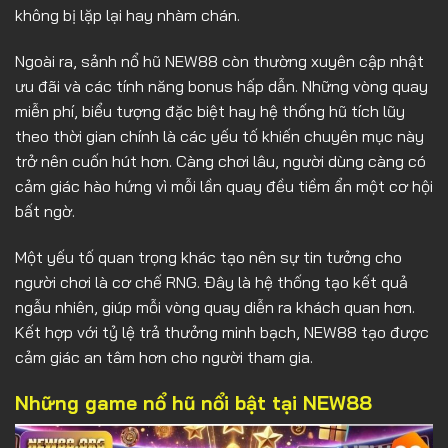
không bị lặp lại hay nhàm chán.
Ngoài ra, sảnh nổ hũ NEW88 còn thường xuyên cập nhật
ưu đãi và các tính năng bonus hấp dẫn. Những vòng quay
miễn phí, biểu tượng đặc biệt hay hệ thống hũ tích lũy
theo thời gian chính là các yếu tố khiến chuyên mục này
trở nên cuốn hút hơn. Càng chơi lâu, người dùng càng có
cảm giác hào hứng vì mỗi lần quay đều tiềm ẩn một cơ hội
bất ngờ.
Một yếu tố quan trọng khác tạo nên sự tin tưởng cho
người chơi là cơ chế RNG. Đây là hệ thống tạo kết quả
ngẫu nhiên, giúp mỗi vòng quay diễn ra khách quan hơn.
Kết hợp với tỷ lệ trả thưởng minh bạch, NEW88 tạo được
cảm giác an tâm hơn cho người tham gia.
Những game nổ hũ nổi bật tại NEW88