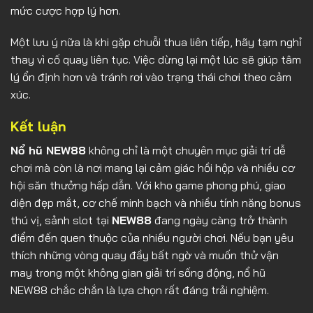
mức cược hợp lý hơn.
Một lưu ý nữa là khi gặp chuỗi thua liên tiếp, hãy tạm nghỉ
thay vì cố quay liên tục. Việc dừng lại một lúc sẽ giúp tâm
lý ổn định hơn và tránh rơi vào trạng thái chơi theo cảm
xúc.
Kết luận
Nổ hũ NEW88
không chỉ là một chuyên mục giải trí dễ
chơi mà còn là nơi mang lại cảm giác hồi hộp và nhiều cơ
hội săn thưởng hấp dẫn. Với kho game phong phú, giao
diện đẹp mắt, cơ chế minh bạch và nhiều tính năng bonus
thú vị, sảnh slot tại
NEW88
đang ngày càng trở thành
điểm đến quen thuộc của nhiều người chơi. Nếu bạn yêu
thích những vòng quay đầy bất ngờ và muốn thử vận
may trong một không gian giải trí sống động, nổ hũ
NEW88 chắc chắn là lựa chọn rất đáng trải nghiệm.