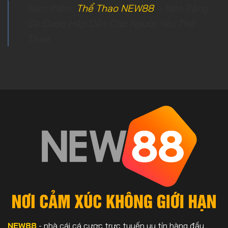
Xem thêm:
Thể Thao NEW88
– Nền Tảng
Cá Cược Hấp Dẫn Cho Người Yêu Thể
Thao
NEW88
- nhà cái cá cược trực tuyến uy tín hàng đầu