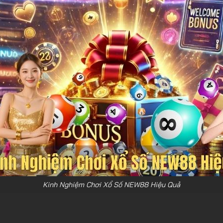
Kinh Nghiệm Chơi Xổ Số NEW88 Hiệu Quả