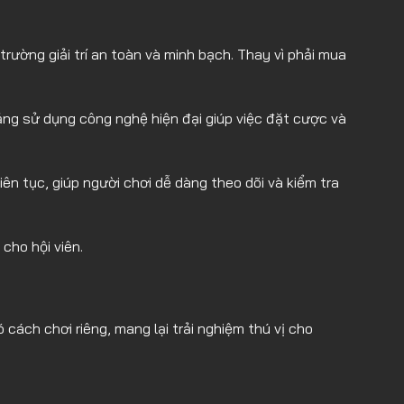
ường giải trí an toàn và minh bạch. Thay vì phải mua
ảng sử dụng công nghệ hiện đại giúp việc đặt cược và
n tục, giúp người chơi dễ dàng theo dõi và kiểm tra
cho hội viên.
cách chơi riêng, mang lại trải nghiệm thú vị cho