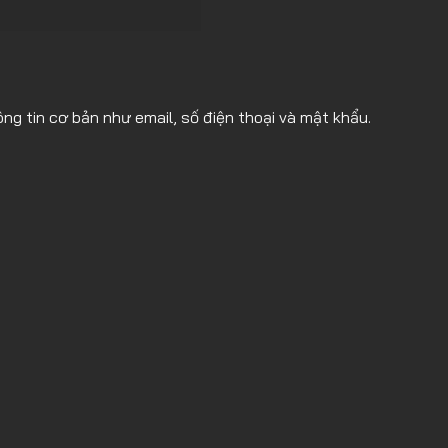
ng tin cơ bản như email, số điện thoại và mật khẩu.