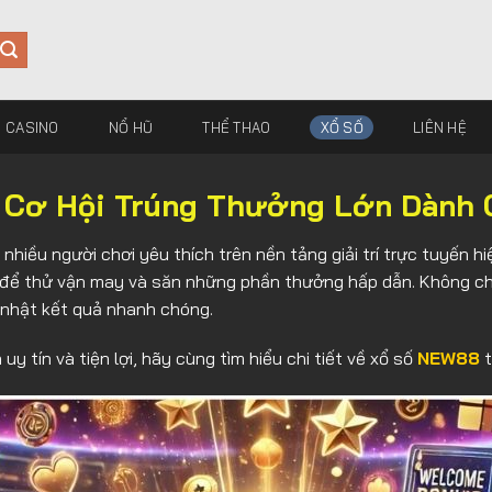
CASINO
NỔ HŨ
THỂ THAO
XỔ SỐ
LIÊN HỆ
 Cơ Hội Trúng Thưởng Lớn Dành 
iều người chơi yêu thích trên nền tảng giải trí trực tuyến hi
 để thử vận may và săn những phần thưởng hấp dẫn. Không chỉ
 nhật kết quả nhanh chóng.
y tín và tiện lợi, hãy cùng tìm hiểu chi tiết về xổ số
NEW88
t