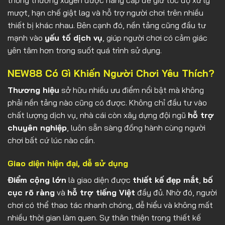
mượt, hạn chế giật lag và hỗ trợ người chơi trên nhiều
thiết bị khác nhau. Bên cạnh đó, nền tảng cũng đầu tư
mạnh vào
yếu tố dịch vụ
, giúp người chơi có cảm giác
yên tâm hơn trong suốt quá trình sử dụng.
NEW88 Có Gì Khiến Người Chơi Yêu Thích?
Thương hiệu
sở hữu nhiều ưu điểm nổi bật mà không
phải nền tảng nào cũng có được. Không chỉ đầu tư vào
chất lượng dịch vụ, nhà cái còn xây dựng đội ngũ
hỗ trợ
chuyên nghiệp
, luôn sẵn sàng đồng hành cùng người
chơi bất cứ lúc nào cần.
Giao diện hiện đại, dễ sử dụng
Điểm cộng lớn
là giao diện được
thiết kế đẹp mắt
,
bố
cục rõ ràng
và
hỗ trợ tiếng Việt
đầy đủ. Nhờ đó, người
chơi có thể thao tác nhanh chóng, dễ hiểu và không mất
nhiều thời gian làm quen. Sự thân thiện trong thiết kế