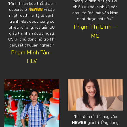
hàng, ví điện tử tiện. Có
“Mình thích kèo thể thao –
nhiều ưu đãi định kỳ nên
esports ở
NEW88
vì cập
chơi rất ‘đã’ mà vẫn kiểm
nhật realtime, tỷ lệ cạnh
soát được chi tiêu.”
tranh. Đặt cược xong có
Phạm Thị Linh –
phiếu rõ ràng, rút tiền 30
giây thì nhận được ngay.
MC
CSKH chủ động hỗ trợ khi
cần, rất chuyên nghiệp.”
Phạm Minh Tân–
HLV
“Khi rảnh rỗi tôi hay vào
NEW88
giải trí. Ứng dụng