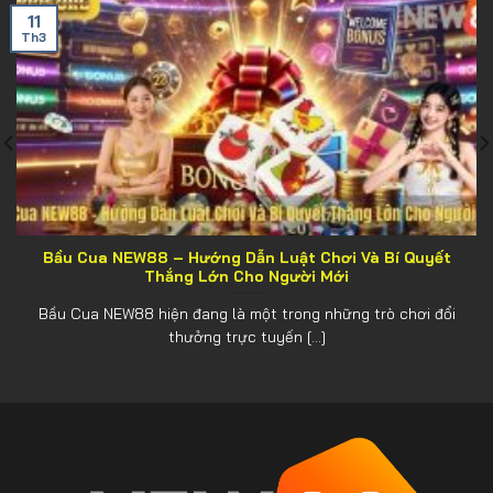
11
Th3
Bầu Cua NEW88 – Hướng Dẫn Luật Chơi Và Bí Quyết
Thắng Lớn Cho Người Mới
Bầu Cua NEW88 hiện đang là một trong những trò chơi đổi
thưởng trực tuyến [...]