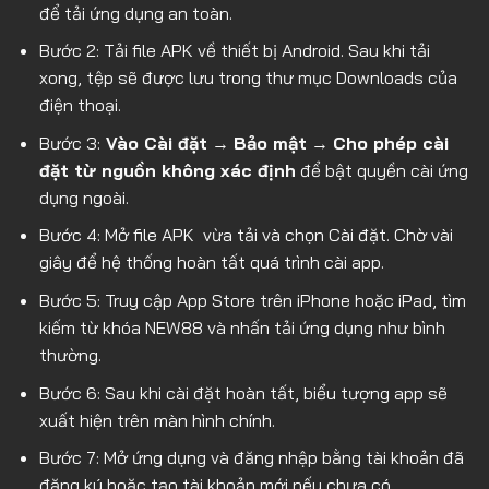
để tải ứng dụng an toàn.
Bước 2: Tải file APK về thiết bị Android. Sau khi tải
xong, tệp sẽ được lưu trong thư mục Downloads của
điện thoại.
Bước 3:
Vào Cài đặt
→
Bảo mật
→
Cho phép cài
đặt từ nguồn không xác định
để bật quyền cài ứng
dụng ngoài.
Bước 4: Mở file APK vừa tải và chọn Cài đặt. Chờ vài
giây để hệ thống hoàn tất quá trình cài app.
Bước 5: Truy cập App Store trên iPhone hoặc iPad, tìm
kiếm từ khóa NEW88 và nhấn tải ứng dụng như bình
thường.
Bước 6: Sau khi cài đặt hoàn tất, biểu tượng app sẽ
xuất hiện trên màn hình chính.
Bước 7: Mở ứng dụng và đăng nhập bằng tài khoản đã
đăng ký hoặc tạo tài khoản mới nếu chưa có.