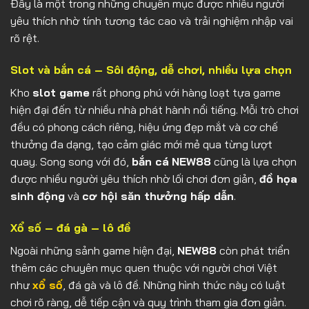
Đây là một trong những chuyên mục được nhiều người
yêu thích nhờ tính tương tác cao và trải nghiệm nhập vai
rõ rệt.
Slot và bắn cá – Sôi động, dễ chơi, nhiều lựa chọn
Kho
slot game
rất phong phú với hàng loạt tựa game
hiện đại đến từ nhiều nhà phát hành nổi tiếng. Mỗi trò chơi
đều có phong cách riêng, hiệu ứng đẹp mắt và cơ chế
thưởng đa dạng, tạo cảm giác mới mẻ qua từng lượt
quay. Song song với đó,
bắn cá
NEW88
cũng là lựa chọn
được nhiều người yêu thích nhờ lối chơi đơn giản,
đồ họa
sinh động
và
cơ hội săn thưởng hấp dẫn
.
Xổ số – đá gà – lô đề
Ngoài những sảnh game hiện đại,
NEW88
còn phát triển
thêm các chuyên mục quen thuộc với người chơi Việt
như
xổ số
, đá gà và lô đề. Những hình thức này có luật
chơi rõ ràng, dễ tiếp cận và quy trình tham gia đơn giản.