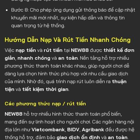
Bước 8: Cho phép ứng dụng gửi thông báo để cập nhật
khuyến mãi mới nhất, sự kiện hấp dẫn và thông tin
quan trọng từ hệ thống.
Hướng Dẫn Nạp Và Rút Tiền Nhanh Chóng
Việc
nạp tiền
và
rút
tiền
tại
NEW88
được
thiết kế đơn
giản
,
nhanh chóng
và
an toàn
. Nền tảng hỗ trợ nhiều
phương thức thanh toán khác nhau, giúp người chơi dễ
dàng lựa chọn hình thức phù hợp với nhu cầu giao dịch
của mình. Nhờ đó, quá trình nạp rút luôn diễn ra
thuận
tiện
và
tiết kiệm thời gian
.
Các phương thức nạp / rút tiền
NEW88
hỗ trợ nhiều hình thức thanh toán phổ biến,
mang đến sự linh hoạt cho người chơi. Các ngân hàng nội
địa lớn như
Vietcombank
,
BIDV
,
Agribank
đều được hệ
thống hỗ trợ, đảm bảo
giao dịch ổn định
và
an toàn
.