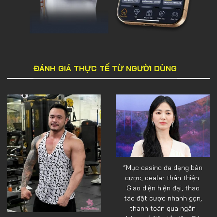
ĐÁNH GIÁ THỰC TẾ TỪ NGƯỜI DÙNG
“Mục casino đa dạng bàn
cược, dealer thân thiện.
Giao diện hiện đại, thao
tác đặt cược nhanh gọn,
thanh toán qua ngân