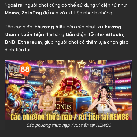
Ngoài ra, người chơi cũng có thể sử dụng ví điện tử như
Momo
,
ZaloPay
để nạp và rút tiền nhanh chóng.
Bên cạnh đó,
thương hiệu
còn cập nhật
xu hướng
thanh toán hiện
đại bằng
tiền điện tử
như
Bitcoin
,
BNB
,
Ethereum
, giúp người chơi có thêm lựa chọn giao
dịch tiện lợi.
Các phương thức nạp / rút tiền tại NEW88