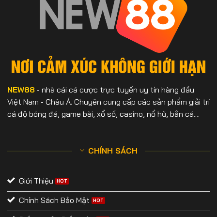
NEW88
- nhà cái cá cược trực tuyến uy tín hàng đầu
Việt Nam - Châu Á. Chuyên cung cấp các sản phẩm giải trí
cá độ bóng đá, game bài, xổ số, casino, nổ hũ, bắn cá....
CHÍNH SÁCH
Giới Thiệu
Chính Sách Bảo Mật