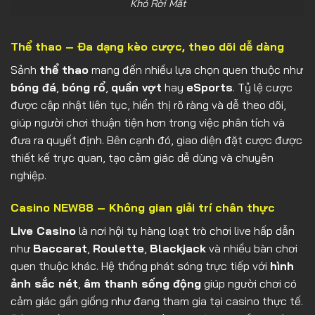
Khó Rời Mắt
Thể thao – Đa dạng kèo cược, theo dõi dễ dàng
Sảnh
thể thao
mang đến nhiều lựa chọn quen thuộc như
bóng đá
,
bóng rổ
,
quần vợt
hay
eSports
. Tỷ lệ cược
được cập nhật liên tục, hiển thị rõ ràng và dễ theo dõi,
giúp người chơi thuận tiện hơn trong việc phân tích và
đưa ra quyết định. Bên cạnh đó, giao diện đặt cược được
thiết kế trực quan, tạo cảm giác dễ dùng và chuyên
nghiệp.
Casino NEW88 – Không gian giải trí chân thực
Live Casino
là nơi hội tụ hàng loạt trò chơi live hấp dẫn
như
Baccarat
,
Roulette
,
Blackjack
và nhiều bàn chơi
quen thuộc khác. Hệ thống phát sóng trực tiếp với
hình
ảnh sắc nét
,
âm thanh sống động
giúp người chơi có
cảm giác gần giống như đang tham gia tại casino thực tế.