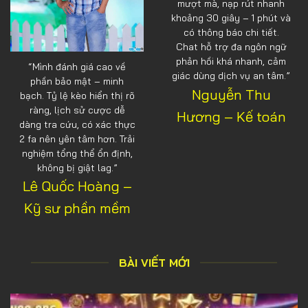
mượt mà, nạp rút nhanh
khoảng 30 giây – 1 phút và
có thông báo chi tiết.
Chat hỗ trợ đa ngôn ngữ
phản hồi khá nhanh, cảm
“Mình đánh giá cao về
giác dùng dịch vụ an tâm.”
phần bảo mật – minh
Nguyễn Thu
bạch. Tỷ lệ kèo hiển thị rõ
ràng, lịch sử cược dễ
Hương – Kế toán
dàng tra cứu, có xác thực
2 fa nên yên tâm hơn. Trải
nghiệm tổng thể ổn định,
không bị giật lag.”
Lê Quốc Hoàng –
Kỹ sư phần mềm
BÀI VIẾT MỚI